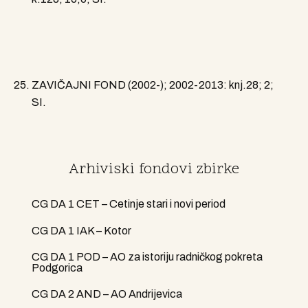
ZAVIČAJNI FOND (2002-); 2002-2013: knj.28; 2;
SI.
Arhiviski fondovi zbirke
CG DA 1 CET – Cetinje stari i novi period
CG DA 1 IAK – Kotor
CG DA 1 POD – AO za istoriju radničkog pokreta
Podgorica
CG DA 2 AND – AO Andrijevica