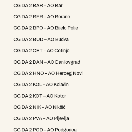
CG DA 2 BAR – AO Bar
CG DA 2 BER – AO Berane
CG DA 2 BPO – AO Bijelo Polje
CG DA 2 BUD – AO Budva
CG DA 2 CET – AO Cetinje
CG DA 2 DAN – AO Danilovgrad
CG DA 2 HNO – AO Herceg Novi
CG DA 2 KOL – AO Kolašin
CG DA 2 KOT – AO Kotor
CG DA 2 NIK – AO Nikšić
CG DA 2 PVA – AO Pljevlja
CG DA 2 POD – AO Podgorica