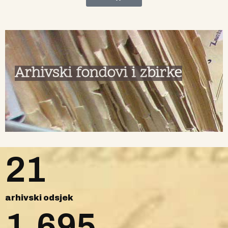
Arhivski fondovi i zbirke
21
arhivski odsjek
1.695