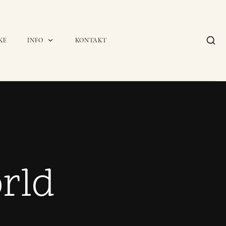
KE
INFO
KONTAKT
rld