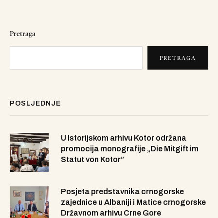
Pretraga
PRETRAGA
POSLJEDNJE
U Istorijskom arhivu Kotor održana
promocija monografije „Die Mitgift im
Statut von Kotor”
Posjeta predstavnika crnogorske
zajednice u Albaniji i Matice crnogorske
Državnom arhivu Crne Gore