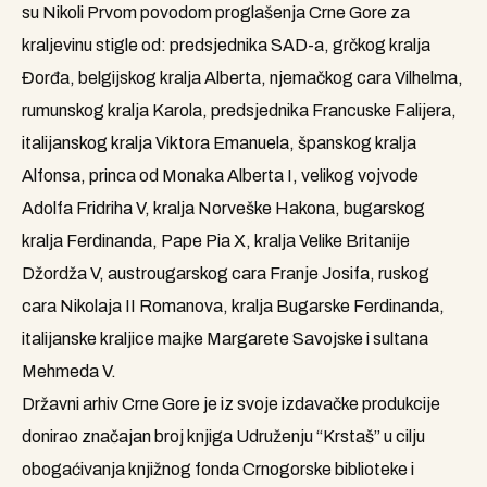
su Nikoli Prvom povodom proglašenja Crne Gore za
kraljevinu stigle od: predsjednika SAD-a, grčkog kralja
Đorđa, belgijskog kralja Alberta, njemačkog cara Vilhelma,
rumunskog kralja Karola, predsjednika Francuske Falijera,
italijanskog kralja Viktora Emanuela, španskog kralja
Alfonsa, princa od Monaka Alberta I, velikog vojvode
Adolfa Fridriha V, kralja Norveške Hakona, bugarskog
kralja Ferdinanda, Pape Pia X, kralja Velike Britanije
Džordža V, austrougarskog cara Franje Josifa, ruskog
cara Nikolaja II Romanova, kralja Bugarske Ferdinanda,
italijanske kraljice majke Margarete Savojske i sultana
Mehmeda V.
Državni arhiv Crne Gore je iz svoje izdavačke produkcije
donirao značajan broj knjiga Udruženju “Krstaš” u cilju
obogaćivanja knjižnog fonda Crnogorske biblioteke i