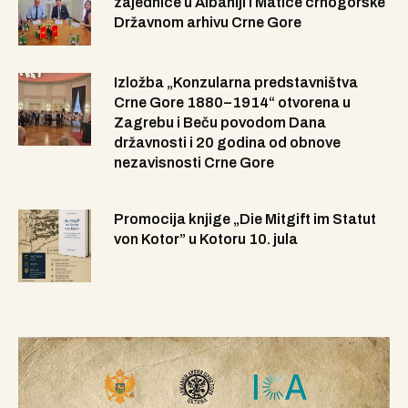
zajednice u Albaniji i Matice crnogorske
Državnom arhivu Crne Gore
Izložba „Konzularna predstavništva
Crne Gore 1880–1914“ otvorena u
Zagrebu i Beču povodom Dana
državnosti i 20 godina od obnove
nezavisnosti Crne Gore
Promocija knjige „Die Mitgift im Statut
von Kotor” u Kotoru 10. jula