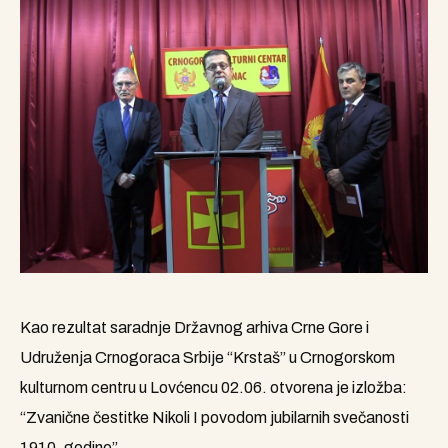
Kao rezultat saradnje Državnog arhiva Crne Gore i
Udruženja Crnogoraca Srbije “Krstaš” u Crnogorskom
kulturnom centru u Lovćencu 02.06. otvorena je izložba:
“Zvanične čestitke Nikoli I povodom jubilarnih svečanosti
1910. godine”.