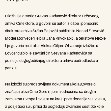
Izložbu je otvorio Stevan Radunović direktor Državnog
arhiva Crne Gore, a govorili su autor izložbe i pomoćnik
direktora arhiva Srđan Pejović i publicista Nenad Stevović.
Moderator večeri je bila Jana Krivokapić, a tekstove Nikole
I je govorio recitator Aleksa Giljen. Otvaranje izložbe u
Lovćencu bio je završni čin Stevana Radunovića sa
pozicije dugogodišnjeg direktora arhiva uoči odlaska u
penziju.
Na izložbi su predstavljena dokumenta koja govore o
značaju i ulozi Crne Gore i njenim odnosima sa drugim
zemljama Evrope i svijeta na kraju prve decenije 20. vijeka,
a posjetioci su u prilici da pogledaju zvanične čestitke koje