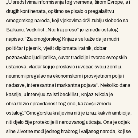
„U sredstvima informisanja tog vremena, širom Evrope, a i
drugih kontinenata, opširno se pisalo o pregalaštvu
crnogorskog naroda, koji vjekovima drži zublju slobode na
Balkanu. Večki list „Noj fraj prese“ je između ostalog
napisao:“Za crnogorskog Knjaza se kaže da je mudri
političar i pjesnik, vješt diplomata i ratnik, dobar
poznavalac ljudi i prilika, čuvar tradicije i tvorac evropskih
ustanova, vladar koji je proslavio i uvećao svoju zemlju,
neumorni pregalac na ekonomskom i prosvjetnom polju i
nadasve, interesantna i markantna pojava“. Nekoliko dana
kasnije, u intervjuu za isti becki list, Knjaz Nikola je
obrazlozio opravdanost tog čina, kazavši izmedu
ostalog:“Crnogorska kraljevina niti je izraz kakvih ambicija,
niti djelo čije protekcije ili nerozvanog uticaja. Ona je odjek
silne Životne moći jednog hrabrog i valjanog naroda, koji se