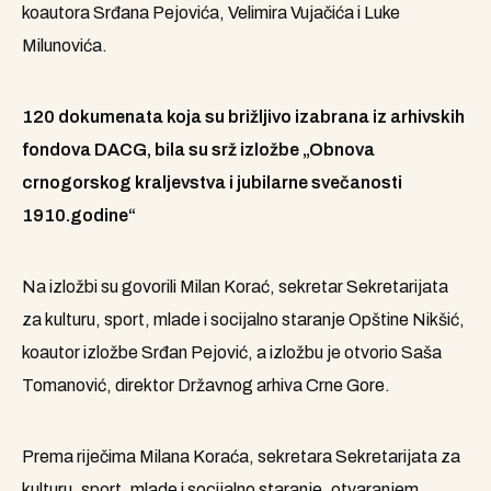
koautora Srđana Pejovića, Velimira Vujačića i Luke
Milunovića.
120 dokumenata koja su brižljivo izabrana iz arhivskih
fondova DACG, bila su srž izložbe „Obnova
crnogorskog kraljevstva i jubilarne svečanosti
1910.godine“
Na izložbi su govorili Milan Korać, sekretar Sekretarijata
za kulturu, sport, mlade i socijalno staranje Opštine Nikšić,
koautor izložbe Srđan Pejović, a izložbu je otvorio Saša
Tomanović, direktor Državnog arhiva Crne Gore.
Prema riječima Milana Koraća, sekretara Sekretarijata za
kulturu, sport, mlade i socijalno staranje, otvaranjem