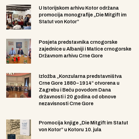
U Istorijskom arhivu Kotor održana
promocija monografije „Die Mitgift im
Statut von Kotor”
Posjeta predstavnika crnogorske
zajednice u Albaniji i Matice crnogorske
Državnom arhivu Crne Gore
Izložba „Konzularna predstavništva
Crne Gore 1880–1914“ otvorena u
Zagrebu i Beču povodom Dana
državnosti i 20 godina od obnove
nezavisnosti Crne Gore
Promocija knjige „Die Mitgift im Statut
von Kotor” u Kotoru 10. jula