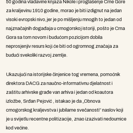
50 godina vladavine knjaza Nikole i proglašenje Crne Gore
za kraljevinu 1910 godine, morao je biti izdignut na jedan
visoki evropski nivo,jer je po mišljenju mnogih to jedan od
najznačajnih događaja u crnogorskoj istoriji, pošto je Crna
Gora sa tom novom i budućom pozicijom dobila
neprosjenjiv resurs kojі će biti od ogromnog značaja za
budući svekoliki razvoj zemlje.
Ukazujući na istorijske činjenice tog vremena, pomoćnik
direktora DACG za naučno-informativnu djelatnost i
zaštitu arhivske građe van arhiva i jedan od koautora
izložbe, Srđan Pejović , istakao je da „Obnova
crnogorskog kraljevstva i jubilarne svečanosti“ naslov koji
je u svijetlu recentne politizacije, znao izazivati nedoumice
kod većine.