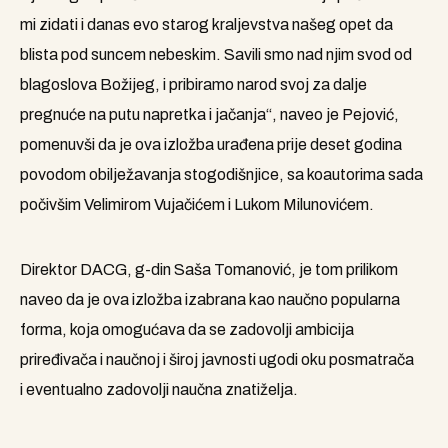
mi zidati i danas evo starog kraljevstva našeg opet da
blista pod suncem nebeskim. Savili smo nad njim svod od
blagoslova Božijeg, i pribiramo narod svoj za dalje
pregnuće na putu napretka i jačanja“, naveo je Pejović,
pomenuvši da je ova izložba urađena prije deset godina
povodom obilježavanja stogodišnjice, sa koautorima sada
počivšim Velimirom Vujačićem i Lukom Milunovićem.
Direktor DACG, g-din Saša Tomanović, je tom prilikom
naveo da je ova izložba izabrana kao naučno popularna
forma, koja omogućava da se zadovolji ambicija
priređivača i naučnoj i široj javnosti ugodi oku posmatrača
i eventualno zadovolji naučna znatiželja.