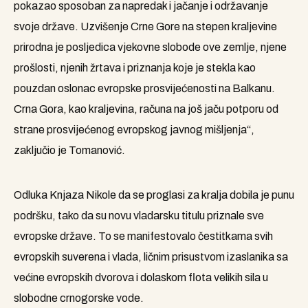
pokazao sposoban za napredak i jačanje i održavanje
svoje države. Uzvišenje Crne Gore na stepen kraljevine
prirodna je posljedica vjekovne slobode ove zemlje, njene
prošlosti, njenih žrtava i priznanja koje je stekla kao
pouzdan oslonac evropske prosvijećenosti na Balkanu.
Crna Gora, kao kraljevina, računa na još jaču potporu od
strane prosvijećenog evropskog javnog mišljenja“,
zaključio je Tomanović.
Odluka Knjaza Nikole da se proglasi za kralja dobila je punu
podršku, tako da su novu vladarsku titulu priznale sve
evropske države. To se manifestovalo čestitkama svih
evropskih suverena i vlada, ličnim prisustvom izaslanika sa
većine evropskih dvorova i dolaskom flota velikih sila u
slobodne crnogorske vode.