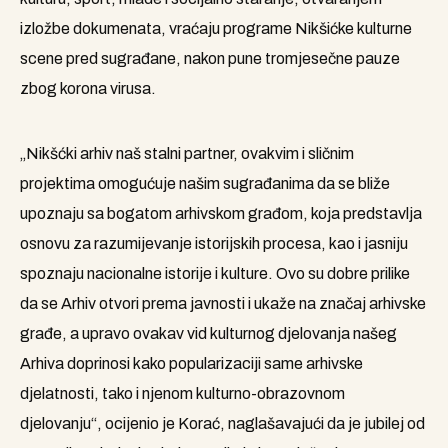
izložbe dokumenata, vraćaju programe Nikšićke kulturne
scene pred sugrađane, nakon pune tromjesečne pauze
zbog korona virusa.
„Nikšćki arhiv naš stalni partner, ovakvim i sličnim
projektima omogućuje našim sugrađanima da se bliže
upoznaju sa bogatom arhivskom građom, koja predstavlja
osnovu za razumijevanje istorijskih procesa, kao i jasniju
spoznaju nacionalne istorije i kulture. Ovo su dobre prilike
da se Arhiv otvori prema javnosti i ukaže na značaj arhivske
građe, a upravo ovakav vid kulturnog djelovanja našeg
Arhiva doprinosi kako popularizaciji same arhivske
djelatnosti, tako i njenom kulturno-obrazovnom
djelovanju“, ocijenio je Korać, naglašavajući da je jubilej od