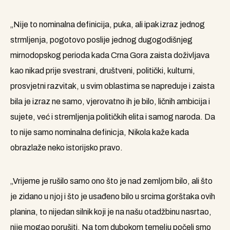
„Nije to nominalna definicija, puka, ali ipak izraz jednog
strmljenja, pogotovo poslije jednog dugogodišnjeg
mirnodopskog perioda kada Crna Gora zaista doživljava
kao nikad prije svestrani, društveni, politički, kulturni,
prosvjetni razvitak, u svim oblastima se napreduje i zaista
bila je izraz ne samo, vjerovatno ih je bilo, ličnih ambicija i
sujete, već i stremljenja političkih elita i samog naroda. Da
to nije samo nominalna definicja, Nikola kaže kada
obrazlaže neko istorijsko pravo.
„Vrijeme je rušilo samo ono što je nad zemljom bilo, ali što
je zidano u njoj i što je usađeno bilo u srcima gorštaka ovih
planina, to nijedan silnik koji je na našu otadžbinu nasrtao,
nije mogao porušiti. Na tom dubokom temelju počeli smo