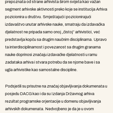
prepoznata od strane arhivista širom svijeta kao važan
segment arhivske aktivnosti preko koje se institucija Arhiva
pozicionira u društvu. Smještajući i pozicionirajući
izdavaštvo unutar arhivske nauke, smatraju da izdavačka
djelatnost ne pripada samo onoj „čistoj“ arhivistici, već
predstavlja kopču sa drugim naučnim disciplinama. Upravo
ta interdisciplinarnost i povezanost sa drugim granama
nauke doprinosi značaju izdavačke djelatnosti u ramu
zadataka arhiva i stvara potrebu da se njome bave i sa
ugla arhivistike kao samostalne discipline.
Podsjetili su prisutne na značaj objavljivanja dokumenata u
posjedu DACG kao i da su Izdanja Državnog arhiva
rezultat programske orjentacije u domenu objavljivanja
arhivskih dokumenata. Nedvojbeno je da je u ovom