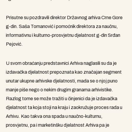
Prisutne su pozdravili direktor Državnog arhiva Crne Gore
g-din. Saša Tomanović i pomoćnik direktora za naučnu,
informativnu i kulturno-prosvjetnu djelatnost g-din Srđan
Pejović.
U svom obraćanju predstavnici Arhiva naglasili su da je
izdavačka djelatnost prepoznata kao značajan segment
unutar ukupne arhivske djelatnosti, mada se o njoj puno
manje piše nego o nekim drugim granama arhivistike.
Razlog tome se može tražiti u činjenici da je izdavačka
djelatnost ta koja stoji na kraju i zaokružuje proces rada u
Arhivu. Kao takva ona spada u naučno-kulturnu,
prosvjetnu, pa i marketinšku djelatnost Arhiva pa je