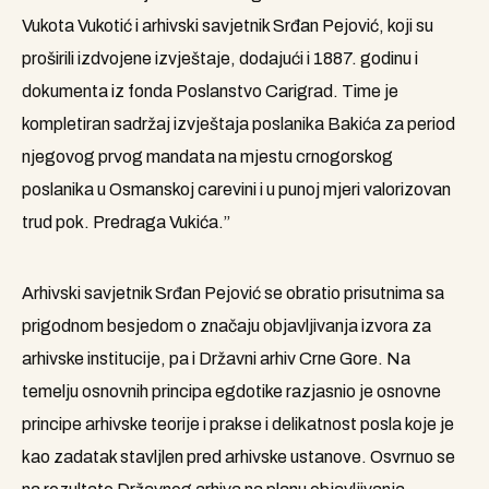
Vukota Vukotić i arhivski savjetnik Srđan Pejović, koji su
proširili izdvojene izvještaje, dodajući i 1887. godinu i
dokumenta iz fonda Poslanstvo Carigrad. Time je
kompletiran sadržaj izvještaja poslanika Bakića za period
njegovog prvog mandata na mjestu crnogorskog
poslanika u Osmanskoj carevini i u punoj mjeri valorizovan
trud pok. Predraga Vukića.”
Arhivski savjetnik Srđan Pejović se obratio prisutnima sa
prigodnom besjedom o značaju objavljivanja izvora za
arhivske institucije, pa i Državni arhiv Crne Gore. Na
temelju osnovnih principa egdotike razjasnio je osnovne
principe arhivske teorije i prakse i delikatnost posla koje je
kao zadatak stavljlen pred arhivske ustanove. Osvrnuo se