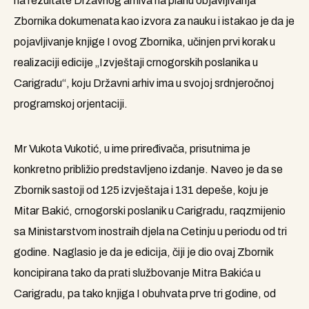
na rezultate Državnog arhiva na planu objavljivanja
Zbornika dokumenata kao izvora za nauku i istakao je da je
pojavljivanje knjige I ovog Zbornika, učinjen prvi korak u
realizaciji edicije „Izvještaji crnogorskih poslanika u
Carigradu“, koju Državni arhiv ima u svojoj srdnjeročnoj
programskoj orjentaciji.
Mr Vukota Vukotić, u ime priređivača, prisutnima je
konkretno približio predstavljeno izdanje. Naveo je da se
Zbornik sastoji od 125 izvještaja i 131 depeše, koju je
Mitar Bakić, crnogorski poslanik u Carigradu, raqzmijenio
sa Ministarstvom inostraih djela na Cetinju u periodu od tri
godine. Naglasio je da je edicija, čiji je dio ovaj Zbornik
koncipirana tako da prati službovanje Mitra Bakića u
Carigradu, pa tako knjiga I obuhvata prve tri godine, od