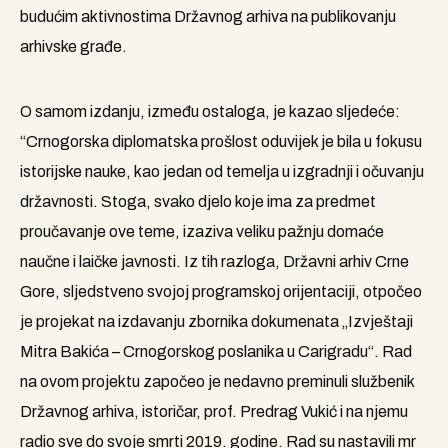
budućim aktivnostima Državnog arhiva na publikovanju
arhivske građe.
O samom izdanju, između ostaloga, je kazao sljedeće:
“Crnogorska diplomatska prošlost oduvijek je bila u fokusu
istorijske nauke, kao jedan od temelja u izgradnji i očuvanju
državnosti. Stoga, svako djelo koje ima za predmet
proučavanje ove teme, izaziva veliku pažnju domaće
naučne i laičke javnosti. Iz tih razloga, Državni arhiv Crne
Gore, sljedstveno svojoj programskoj orijentaciji, otpočeo
je projekat na izdavanju zbornika dokumenata „Izvještaji
Mitra Bakića – Crnogorskog poslanika u Carigradu“. Rad
na ovom projektu započeo je nedavno preminuli službenik
Državnog arhiva, istoričar, prof. Predrag Vukić i na njemu
radio sve do svoje smrti 2019. godine. Rad su nastavili mr