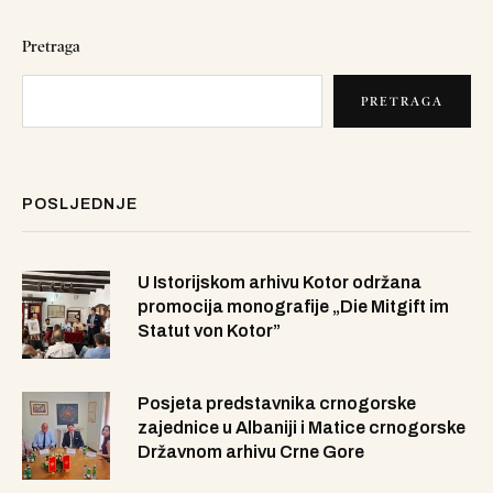
Pretraga
PRETRAGA
POSLJEDNJE
U Istorijskom arhivu Kotor održana
promocija monografije „Die Mitgift im
Statut von Kotor”
Posjeta predstavnika crnogorske
zajednice u Albaniji i Matice crnogorske
Državnom arhivu Crne Gore