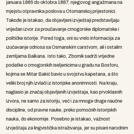
januara 1885 do oktobra 1887, njegovog angažmana na
mjejstu otpravnika poslova u Otomanskoj prijestonici.
Takođe je istakao, da objavljeni izvještaji predstavljaju
vrijedan izvor za proučavanje crnogorske diplomatske i
političke istorije. Pored toga, oni su vrelo informacija za
izučavanje odnosa sa Osmanskim carstvom, ali i ostalim
zemljama Balkana. Isto tako, Zbornik sadrži vrijedne
podatke o crnogorskih iseljenicima u gradu na Bosforu,
kojima se Mitar Bakić bavio u svojstvu kapetana, a što
veliki broj njih izvlači iz istorijske anonimnosti. Na kraju,
naglasio je značaj objavljenih izvještaja, kao prvoklasnih
izvora, ne samo za istoriju, već i za mnoge druge naučne
discipline, od pravne nauke, preko pomoćnih istorijskih
nauka, do ekonomije. Posebno je istakao, važnost
izvještaja za lingvistička istraživanja, jer su pisani narodnim