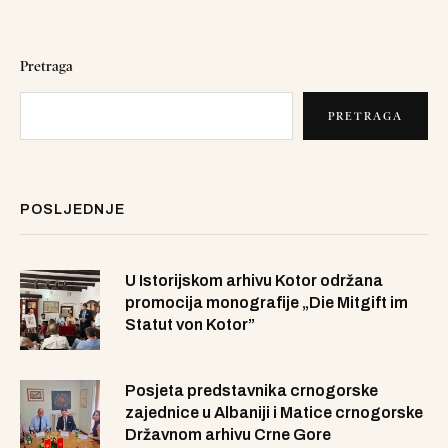
Pretraga
PRETRAGA
POSLJEDNJE
U Istorijskom arhivu Kotor održana
promocija monografije „Die Mitgift im
Statut von Kotor”
Posjeta predstavnika crnogorske
zajednice u Albaniji i Matice crnogorske
Državnom arhivu Crne Gore