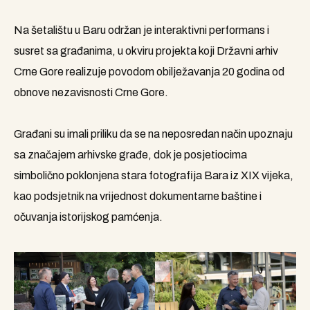
Na šetalištu u Baru održan je interaktivni performans i
susret sa građanima, u okviru projekta koji Državni arhiv
Crne Gore realizuje povodom obilježavanja 20 godina od
obnove nezavisnosti Crne Gore.
Građani su imali priliku da se na neposredan način upoznaju
sa značajem arhivske građe, dok je posjetiocima
simbolično poklonjena stara fotografija Bara iz XIX vijeka,
kao podsjetnik na vrijednost dokumentarne baštine i
očuvanja istorijskog pamćenja.