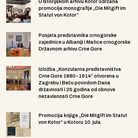
U Istorijskom arhivu Kotor održana
promocija monografije „Die Mitgift im
Statut von Kotor”
Posjeta predstavnika crnogorske
zajednice u Albaniji i Matice crnogorske
Državnom arhivu Crne Gore
Izložba „Konzularna predstavništva
Crne Gore 1880–1914“ otvorena u
Zagrebu i Beču povodom Dana
državnosti i 20 godina od obnove
nezavisnosti Crne Gore
Promocija knjige „Die Mitgift im Statut
von Kotor” u Kotoru 10. jula