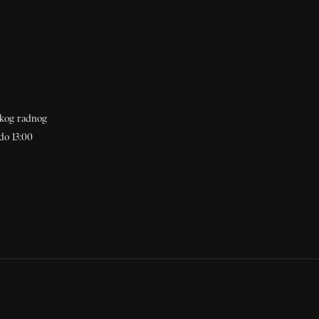
akog radnog
do 13:00