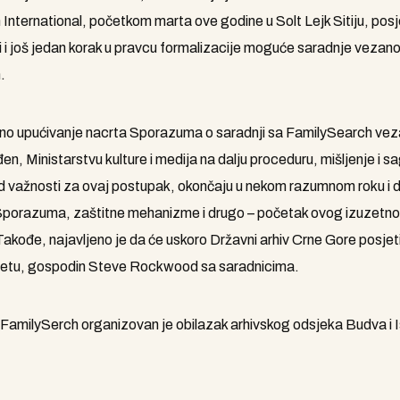
ternational, početkom marta ove godine u Solt Lejk Sitiju, pos
 i još jedan korak u pravcu formalizacije moguće saradnje vezan
.
anično upućivanje nacrta Sporazuma o saradnji sa FamilySearch ve
đen, Ministarstvu kulture i medija na dalju proceduru, mišljenje i s
 od važnosti za ovaj postupak, okončaju u nekom razumnom roku i
a Sporazuma, zaštitne mehanizme i drugo – početak ovog izuzetno
ođe, najavljeno je da će uskoro Državni arhiv Crne Gore posjetiti
ijetu, gospodin Steve Rockwood sa saradnicima.
FamilySerch organizovan je obilazak arhivskog odsjeka Budva i I