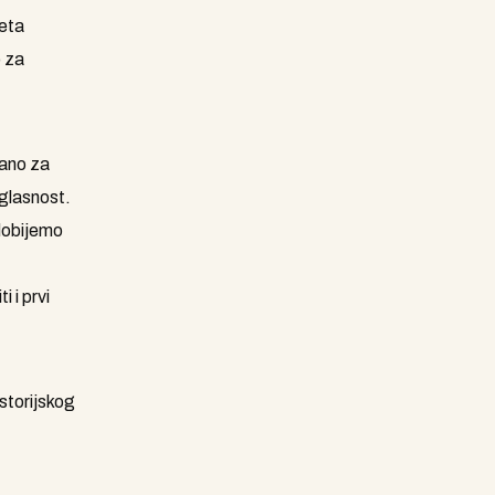
jeta
o za
zano za
aglasnost.
 dobijemo
 i prvi
storijskog