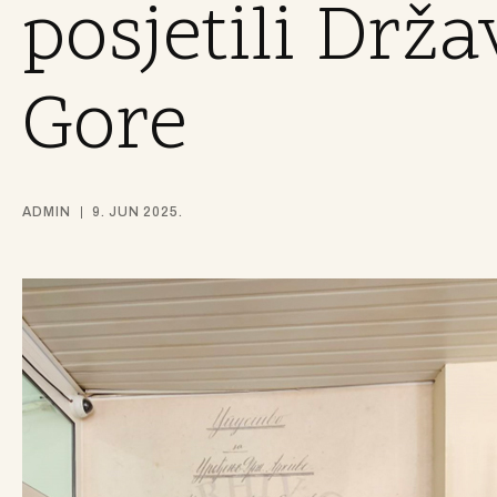
posjetili Drž
Gore
ADMIN
9. JUN 2025.