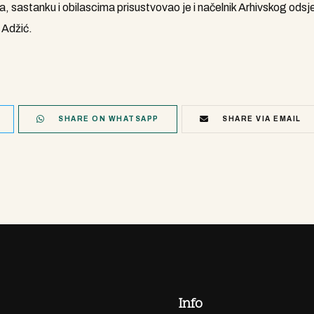
, sastanku i obilascima prisustvovao je i načelnik Arhivskog odsj
 Adžić.
SHARE ON WHATSAPP
SHARE VIA EMAIL
Info