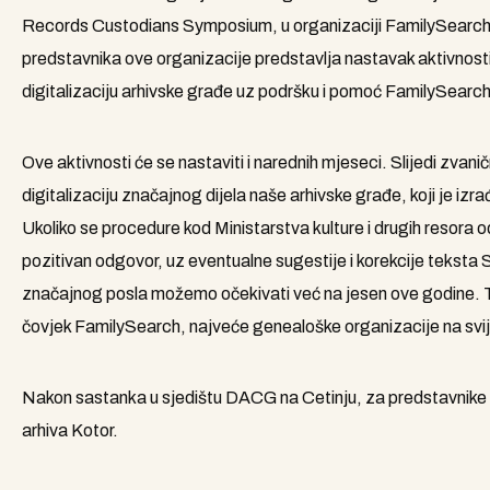
Records Custodians Symposium, u organizaciji FamilySearch In
predstavnika ove organizacije predstavlja nastavak aktivnosti
digitalizaciju arhivske građe uz podršku i pomoć FamilySearch
Ove aktivnosti će se nastaviti i narednih mjeseci. Slijedi zv
digitalizaciju značajnog dijela naše arhivske građe, koji je izra
Ukoliko se procedure kod Ministarstva kulture i drugih resora
pozitivan odgovor, uz eventualne sugestije i korekcije tekst
značajnog posla možemo očekivati već na jesen ove godine. Tak
čovjek FamilySearch, najveće genealoške organizacije na sv
Nakon sastanka u sjedištu DACG na Cetinju, za predstavnike 
arhiva Kotor.