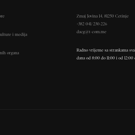
ore
Zmaj Jovina 14, 81250 Cetinje
+382 041/230-226
dacg@t-com.me
ulture i medija
Radno vrijeme sa strankama sv
vnih organa
dana od 8:00 do 11:00 i od 12:00 