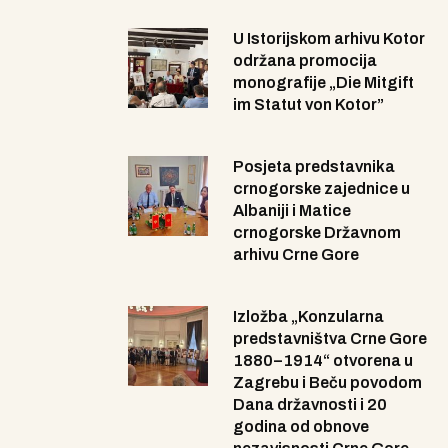
U Istorijskom arhivu Kotor
održana promocija
monografije „Die Mitgift
im Statut von Kotor”
Posjeta predstavnika
crnogorske zajednice u
Albaniji i Matice
crnogorske Državnom
arhivu Crne Gore
Izložba „Konzularna
predstavništva Crne Gore
1880–1914“ otvorena u
Zagrebu i Beču povodom
Dana državnosti i 20
godina od obnove