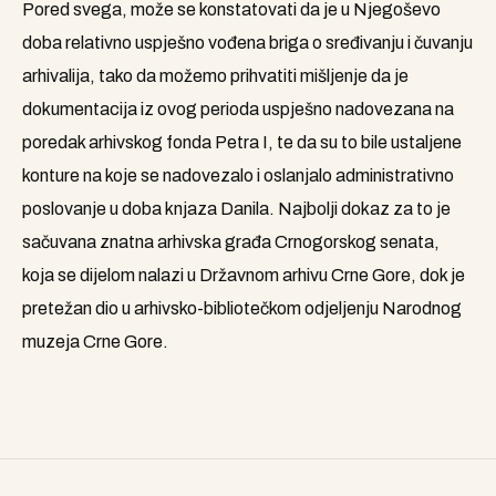
Pored svega, može se konstatovati da je u Njegoševo
doba relativno uspješno vođena briga o sređivanju i čuvanju
arhivalija, tako da možemo prihvatiti mišljenje da je
dokumentacija iz ovog perioda uspješno nadovezana na
poredak arhivskog fonda Petra I, te da su to bile ustaljene
konture na koje se nadovezalo i oslanjalo administrativno
poslovanje u doba knjaza Danila. Najbolji dokaz za to je
sačuvana znatna arhivska građa Crnogorskog senata,
koja se dijelom nalazi u Državnom arhivu Crne Gore, dok je
pretežan dio u arhivsko-bibliotečkom odjeljenju Narodnog
muzeja Crne Gore.