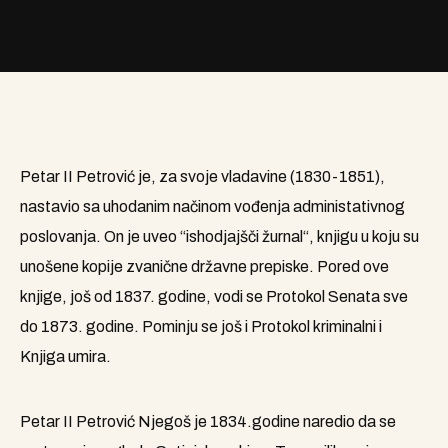
Petar II Petrović je, za svoje vladavine (1830-1851),
nastavio sa uhodanim načinom vođenja administativnog
poslovanja. On je uveo “ishodjajšči žurnal“, knjigu u koju su
unošene kopije zvanične državne prepiske. Pored ove
knjige, još od 1837. godine, vodi se Protokol Senata sve
do 1873. godine. Pominju se još i Protokol kriminalni i
Knjiga umira.
Petar II Petrović Njegoš je 1834.godine naredio da se