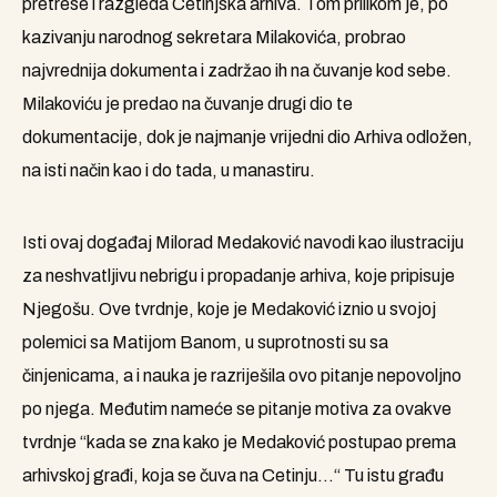
pretrese i razgleda Cetinjska arhiva. Tom prilikom je, po
kazivanju narodnog sekretara Milakovića, probrao
najvrednija dokumenta i zadržao ih na čuvanje kod sebe.
Milakoviću je predao na čuvanje drugi dio te
dokumentacije, dok je najmanje vrijedni dio Arhiva odložen,
na isti način kao i do tada, u manastiru.
Isti ovaj događaj Milorad Medaković navodi kao ilustraciju
za neshvatljivu nebrigu i propadanje arhiva, koje pripisuje
Njegošu. Ove tvrdnje, koje je Medaković iznio u svojoj
polemici sa Matijom Banom, u suprotnosti su sa
činjenicama, a i nauka je razriješila ovo pitanje nepovoljno
po njega. Međutim nameće se pitanje motiva za ovakve
tvrdnje “kada se zna kako je Medaković postupao prema
arhivskoj građi, koja se čuva na Cetinju…“ Tu istu građu