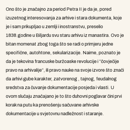
Ono što je značajno za period Petra II je da je, pored
izuzetnog interesovanja za arhive i stara dokumenta, koje
je i sam prikupljao u zemlji i inostranstvu, preselio
1838.godine u Biljardu svu staru arhivu iz manastira. Ovo je
bitan momenat zbog toga što se radi o primjeru jedne
specifične, autohtone, sekularizacije. Naime, poznato je
da je tekovina francuske buržoaske revolucije i “čovječije
pravo na arhivalije“, ili pravo nauke na svoje izvore što znači
da arhivi gube karakter, zatvorenog , tajnog, feudalnog
sredstva za čuvanje dokumentacije posjeda i vlasti. U
ovom slučaju značajano je to što duhovni poglavar čini prvi
korak na putu ka prenošenju sačuvane arhivske
dokumentacije u svjetovnu nadležnost i staranje.