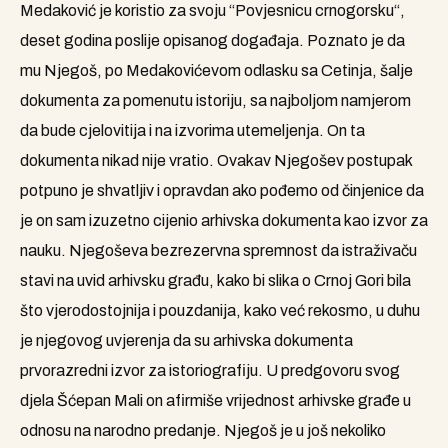
Medaković je koristio za svoju “Povjesnicu crnogorsku“,
deset godina poslije opisanog događaja. Poznato je da
mu Njegoš, po Medakovićevom odlasku sa Cetinja, šalje
dokumenta za pomenutu istoriju, sa najboljom namjerom
da bude cjelovitija i na izvorima utemeljenja. On ta
dokumenta nikad nije vratio. Ovakav Njegošev postupak
potpuno je shvatljiv i opravdan ako pođemo od činjenice da
je on sam izuzetno cijenio arhivska dokumenta kao izvor za
nauku. Njegoševa bezrezervna spremnost da istraživaču
stavi na uvid arhivsku građu, kako bi slika o Crnoj Gori bila
što vjerodostojnija i pouzdanija, kako već rekosmo, u duhu
je njegovog uvjerenja da su arhivska dokumenta
prvorazredni izvor za istoriografiju. U predgovoru svog
djela Šćepan Mali on afirmiše vrijednost arhivske građe u
odnosu na narodno predanje. Njegoš je u još nekoliko