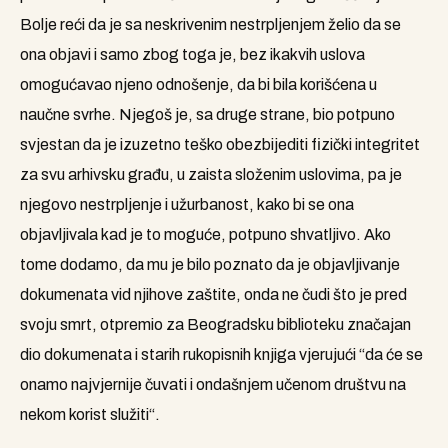
Bolje reći da je sa neskrivenim nestrpljenjem želio da se
ona objavi i samo zbog toga je, bez ikakvih uslova
omogućavao njeno odnošenje, da bi bila korišćena u
naučne svrhe. Njegoš je, sa druge strane, bio potpuno
svjestan da je izuzetno teško obezbijediti fizički integritet
za svu arhivsku građu, u zaista složenim uslovima, pa je
njegovo nestrpljenje i užurbanost, kako bi se ona
objavljivala kad je to moguće, potpuno shvatljivo. Ako
tome dodamo, da mu je bilo poznato da je objavljivanje
dokumenata vid njihove zaštite, onda ne čudi što je pred
svoju smrt, otpremio za Beogradsku biblioteku značajan
dio dokumenata i starih rukopisnih knjiga vjerujući “da će se
onamo najvjernije čuvati i ondašnjem učenom društvu na
nekom korist služiti“.