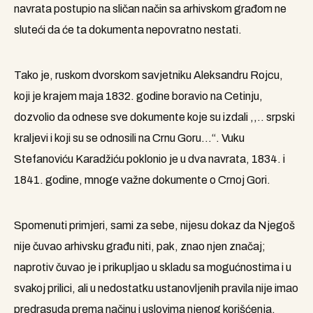
navrata postupio na sličan način sa arhivskom građom ne
sluteći da će ta dokumenta nepovratno nestati.
Tako je, ruskom dvorskom savjetniku Aleksandru Rojcu,
koji je krajem maja 1832. godine boravio na Cetinju,
dozvolio da odnese sve dokumente koje su izdali ,,.. srpski
kraljevi i koji su se odnosili na Crnu Goru…“. Vuku
Stefanoviću Karadžiću poklonio je u dva navrata, 1834. i
1841. godine, mnoge važne dokumente o Crnoj Gori.
Spomenuti primjeri, sami za sebe, nijesu dokaz da Njegoš
nije čuvao arhivsku građu niti, pak, znao njen značaj;
naprotiv čuvao je i prikupljao u skladu sa mogućnostima i u
svakoj prilici, ali u nedostatku ustanovljenih pravila nije imao
predrasuda prema načinu i uslovima njenog korišćenja.