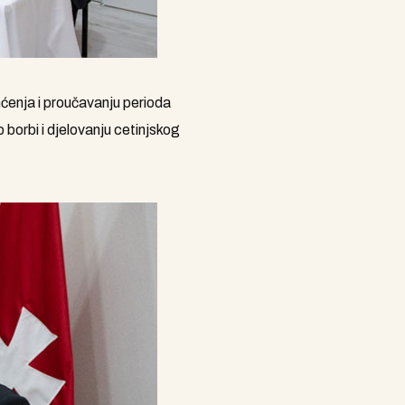
mćenja i proučavanju perioda
orbi i djelovanju cetinjskog