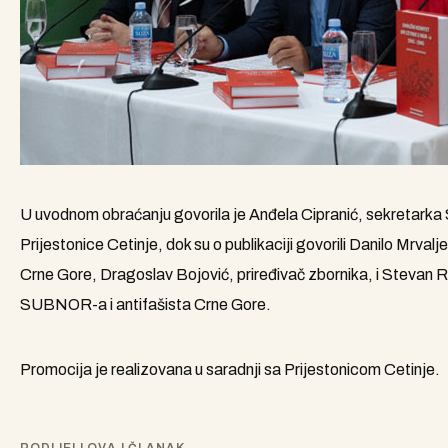
U uvodnom obraćanju govorila je Anđela Cipranić, sekretarka S
Prijestonice Cetinje, dok su o publikaciji govorili Danilo Mrval
Crne Gore, Dragoslav Bojović, priređivač zbornika, i Stevan 
SUBNOR-a i antifašista Crne Gore.
Promocija je realizovana u saradnji sa Prijestonicom Cetinje.