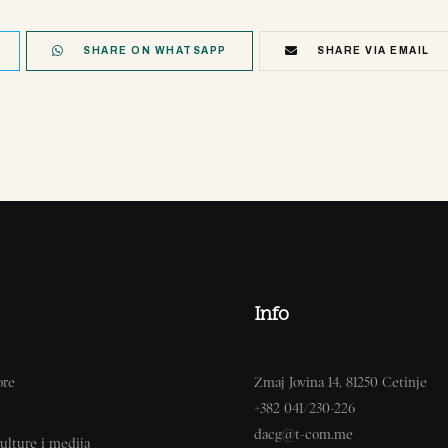
SHARE ON WHATSAPP
SHARE VIA EMAIL
Info
ore
Zmaj Jovina 14, 81250 Cetinje
+382 041/230-226
dacg@t-com.me
ulture i medija