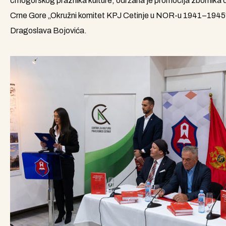
crnogorskog praznika kulture, održana je promocija zbornik
Crne Gore „Okružni komitet KPJ Cetinje u NOR-u 1941–1945“, 
Dragoslava Bojovića.