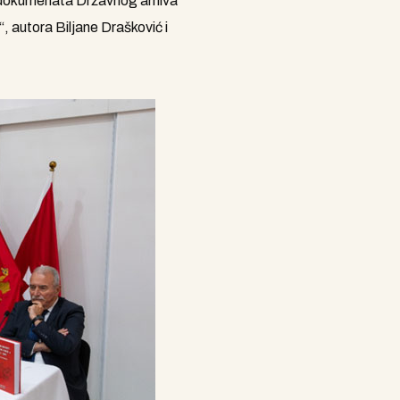
a dokumenata Državnog arhiva
autora Biljane Drašković i