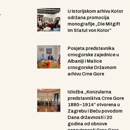
u
U Istorijskom arhivu Kotor
održana promocija
monografije „Die Mitgift
im Statut von Kotor”
Posjeta predstavnika
crnogorske zajednice u
Albaniji i Matice
crnogorske Državnom
arhivu Crne Gore
Izložba „Konzularna
predstavništva Crne Gore
1880–1914“ otvorena u
Zagrebu i Beču povodom
Dana državnosti i 20
godina od obnove