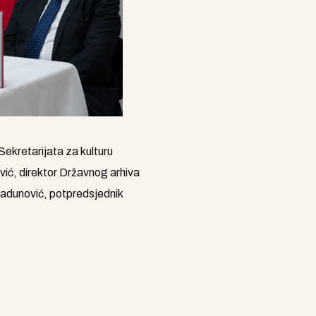
ekretarijata za kulturu
jević, direktor Državnog arhiva
Radunović, potpredsjednik