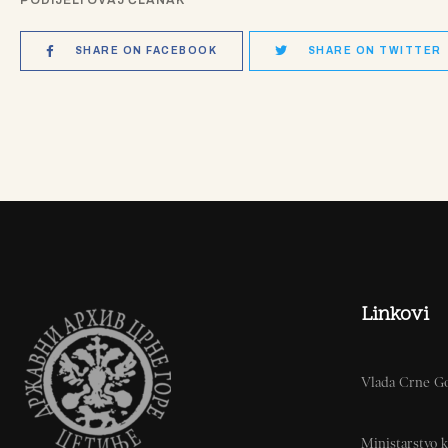
PODIJELI OVAJ ČLANAK
SHARE ON FACEBOOK
SHARE ON TWITTER
Linkovi
Vlada Crne G
Ministarstvo k