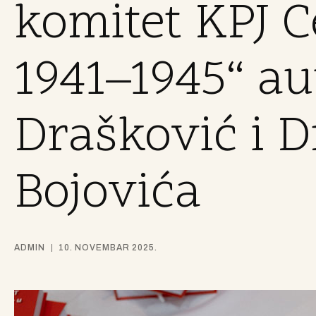
komitet KPJ C
1941–1945“ au
Drašković i D
Bojovića
ADMIN
10. NOVEMBAR 2025.