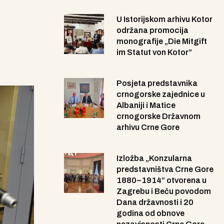
U Istorijskom arhivu Kotor
održana promocija
monografije „Die Mitgift
im Statut von Kotor”
Posjeta predstavnika
crnogorske zajednice u
Albaniji i Matice
crnogorske Državnom
arhivu Crne Gore
Izložba „Konzularna
predstavništva Crne Gore
1880–1914“ otvorena u
Zagrebu i Beču povodom
Dana državnosti i 20
godina od obnove