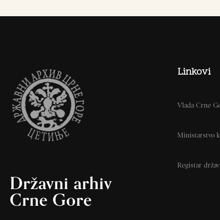
Linkovi
Vlada Crne G
Ministarstvo k
Registar drža
Državni arhiv
Crne Gore