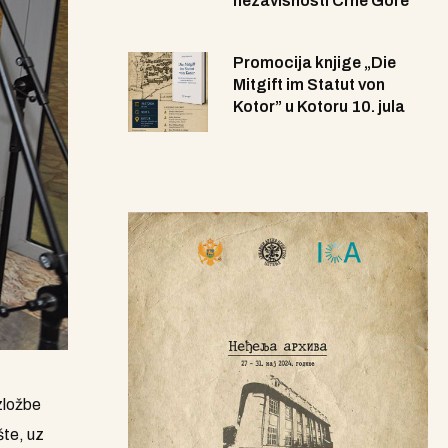
nezavisnosti Crne Gore
Promocija knjige „Die
Mitgift im Statut von
Kotor” u Kotoru 10. jula
zložbe
te, uz