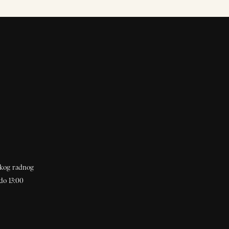
akog radnog
do 13:00