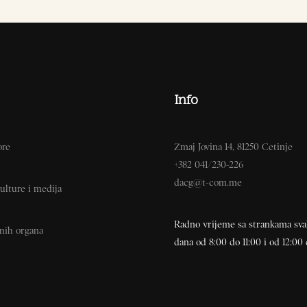
Info
ore
Zmaj Jovina 14, 81250 Cetinje
+382 041/230-226
dacg@t-com.me
ulture i medija
Radno vrijeme sa strankama sv
vnih organa
dana od 8:00 do 11:00 i od 12:00 