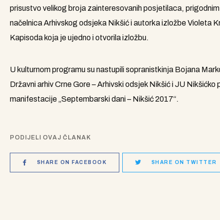
prisustvo velikog broja zainteresovanih posjetilaca, prigodnim 
načelnica Arhivskog odsjeka Nikšić i autorka izložbe Violeta 
Kapisoda koja je ujedno i otvorila izložbu.
U kulturnom programu su nastupili sopranistkinja Bojana Mark
Državni arhiv Crne Gore – Arhivski odsjek Nikšić i JU Nikšićko 
manifestacije „Septembarski dani – Nikšić 2017“.
PODIJELI OVAJ ČLANAK
SHARE ON FACEBOOK
SHARE ON TWITTER