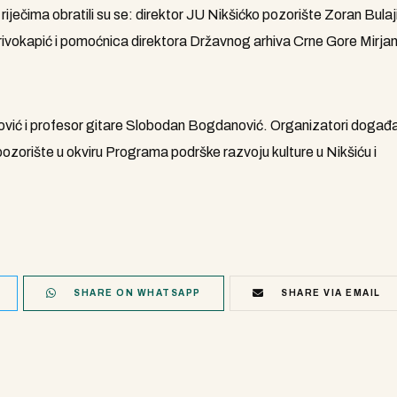
riječima obratili su se: direktor JU Nikšićko pozorište Zoran Bulaj
Krivokapić i pomoćnica direktora Državnog arhiva Crne Gore Mirja
ović i profesor gitare Slobodan Bogdanović. Organizatori događa
pozorište u okviru Programa podrške razvoju kulture u Nikšiću i
SHARE ON WHATSAPP
SHARE VIA EMAIL