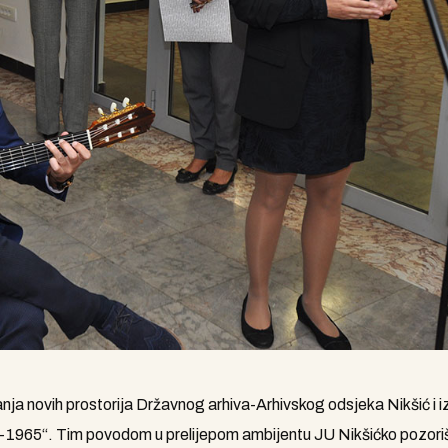
a novih prostorija Državnog arhiva-Arhivskog odsjeka Nikšić i i
1965“. Tim povodom u prelijepom ambijentu JU Nikšićko pozoriš