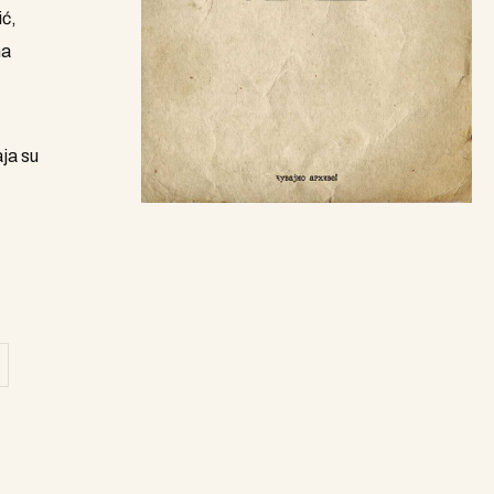
ić,
na
ja su