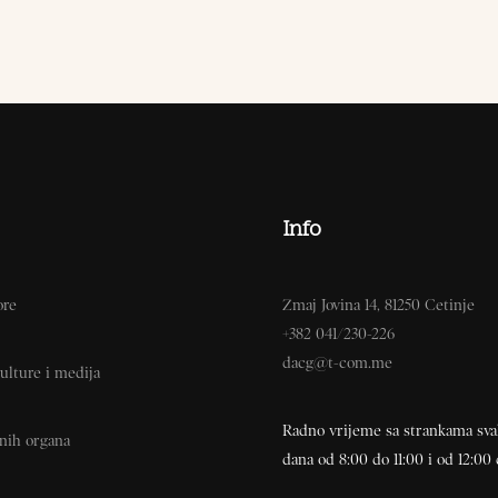
Info
ore
Zmaj Jovina 14, 81250 Cetinje
+382 041/230-226
dacg@t-com.me
ulture i medija
Radno vrijeme sa strankama sv
vnih organa
dana od 8:00 do 11:00 i od 12:00 