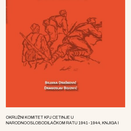
OKRUŽNI KOMITET KPJ CETINJE U
NARODNOOSLOBODILAČKOM RATU 1941-1944, KNJIGA I