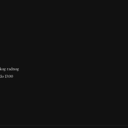
akog radnog
do 13:00