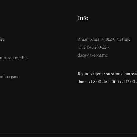
Info
ore
Zmaj Jovina 14, 81250 Cetinje
+382 041/230-226
dacg@t-com.me
ulture i medija
Radno vrijeme sa strankama sv
vnih organa
dana od 8:00 do 11:00 i od 12:00 