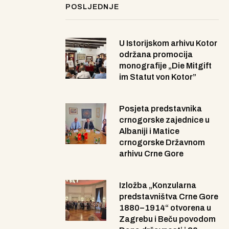
POSLJEDNJE
U Istorijskom arhivu Kotor
održana promocija
monografije „Die Mitgift
im Statut von Kotor”
Posjeta predstavnika
crnogorske zajednice u
Albaniji i Matice
crnogorske Državnom
arhivu Crne Gore
Izložba „Konzularna
predstavništva Crne Gore
1880–1914“ otvorena u
Zagrebu i Beču povodom