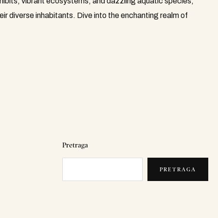
hibits, vibrant ecosystems, and dazzling aquatic species,
r diverse inhabitants. Dive into the enchanting realm of
Pretraga
PRETRAGA