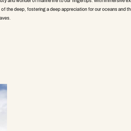
y and wonder of marine life to our fingertips. With immersive ex
f the deep, fostering a deep appreciation for our oceans and thei
waves.