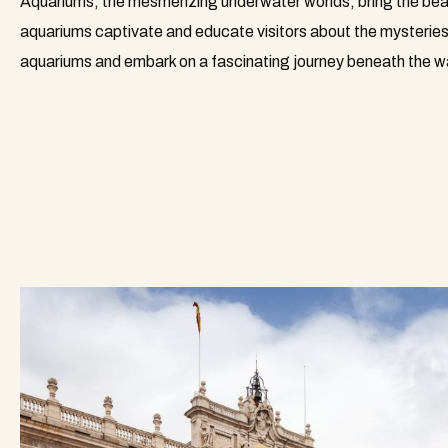
Aquariums, the mesmerizing underwater worlds, bring the beaut
aquariums captivate and educate visitors about the mysteries o
aquariums and embark on a fascinating journey beneath the 