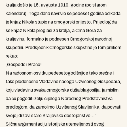
kralja došlo je 15. avgusta 1910. godine (po starom
kalendaru). Toga dana navršilo se pedeset godina od kada
je knjaz Nikola stupio na crnogorski prijesto. Prijedlog da
se knjaz Nikola proglasi za kralja, a Crna Gora za
kraljevinu, formalno je podnesen Crnogorskoj narodnoj
skupštini. Predsjednik Crnogorske skupštine je tom prilikom
rekao:
„Gospodo i Braćo!
Na radosnom osvitku pedesetogodišnjice tako srećne i
tako plodonosne Vladavine našega Uzvišenog Gospodara,
koju vladavinu svaka crnogorska duša blagosilja, ja mislim
da ću pogoditi želju cijeloga Narodnog Predstavništva
predlogom, da zamolimo Uzvišenog Slavljenika, da povrati
svojoj državi staro Kraljevsko dostojanstvo…“
Sličnu argumentaciju istorijske utemeljenosti ovog