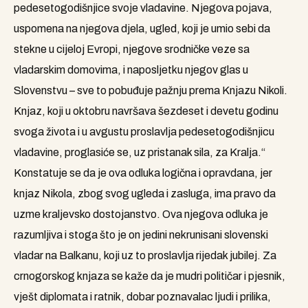
pedesetogodišnjice svoje vladavine. Njegova pojava,
uspomena na njegova djela, ugled, koji je umio sebi da
stekne u cijeloj Evropi, njegove srodničke veze sa
vladarskim domovima, i naposljetku njegov glas u
Slovenstvu – sve to pobuđuje pažnju prema Knjazu Nikoli.
Knjaz, koji u oktobru navršava šezdeset i devetu godinu
svoga života i u avgustu proslavlja pedesetogodišnjicu
vladavine, proglasiće se, uz pristanak sila, za Kralja.“
Konstatuje se da je ova odluka logična i opravdana, jer
knjaz Nikola, zbog svog ugleda i zasluga, ima pravo da
uzme kraljevsko dostojanstvo. Ova njegova odluka je
razumljiva i stoga što je on jedini nekrunisani slovenski
vladar na Balkanu, koji uz to proslavlja rijedak jubilej. Za
crnogorskog knjaza se kaže da je mudri političar i pjesnik,
vješt diplomata i ratnik, dobar poznavalac ljudi i prilika,