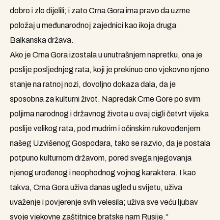
dobro i zlo dijelili; i zato Crna Gora ima pravo da uzme
položaj u međunarodnoj zajednici kao ikoja druga
Balkanska država.
Ako je Crna Gora izostala u unutrašnjem napretku, ona je
poslije posljednjeg rata, koji je prekinuo ono vjekovno njeno
stanje na ratnoj nozi, dovoljno dokaza dala, da je
sposobna za kulturni život. Napredak Crne Gore po svim
poljima narodnog i državnog života u ovaj cigli četvrt vijeka
poslije velikog rata, pod mudrim i očinskim rukovođenjem
našeg Uzvišenog Gospodara, tako se razvio, da je postala
potpuno kulturnom državom, pored svega njegovanja
njenog urođenog i neophodnog vojnog karaktera. I kao
takva, Crna Gora uživa danas ugled u svijetu, uživa
uvaženje i povjerenje svih velesila; uživa sve veću ljubav
svoje vjekovne zaštitnice bratske nam Rusije.“