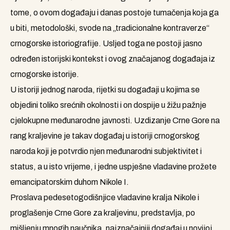
tome, o ovom događaju i danas postoje tumačenja koja ga
u biti, metodološki, svode na „tradicionalne kontraverze“
crnogorske istoriografije. Usljed toga ne postoji jasno
određen istorijski kontekst i ovog značajanog događaja iz
crnogorske istorije.
U istoriji jednog naroda, rijetki su događaji u kojima se
objedini toliko srećnih okolnosti i on dospije u žižu pažnje
cjelokupne međunarodne javnosti. Uzdizanje Crne Gore na
rang kraljevine je takav događaj u istoriji crnogorskog
naroda koji je potvrdio njen međunarodni subjektivitet i
status, a u isto vrijeme, i jedne uspješne vladavine prožete
emancipatorskim duhom Nikole I.
Proslava pedesetogodišnjice vladavine kralja Nikole i
proglašenje Crne Gore za kraljevinu, predstavlja, po
mišljenju mnogih naučnika, najznačajniji događaj u novijoj