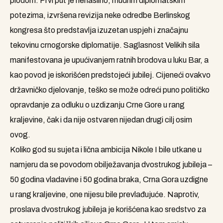
plodom. Prvi put je nenasilno, mudrim diplomatskim
potezima, izvršena revizija neke odredbe Berlinskog
kongresa što predstavlja izuzetan uspjeh i značajnu
tekovinu crnogorske diplomatije. Saglasnost Velikih sila
manifestovana je upućivanjem ratnih brodova u luku Bar, a
kao povod je iskorišćen predstojeći jubilej. Cijeneći ovakvo
državničko djelovanje, teško se može odreći puno političko
opravdanje za odluku o uzdizanju Crne Gore u rang
kraljevine, čak i da nije ostvaren nijedan drugi cilj osim
ovog.
Koliko god su sujeta i lična ambicija Nikole I bile utkane u
namjeru da se povodom obilježavanja dvostrukog jubileja –
50 godina vladavine i 50 godina braka, Crna Gora uzdigne
u rang kraljevine, one nijesu bile prevlađujuće. Naprotiv,
proslava dvostrukog jubileja je korišćena kao sredstvo za