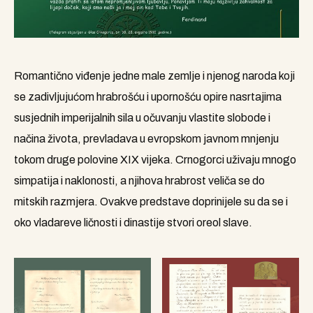
Romantično viđenje jedne male zemlje i njenog naroda koji
se zadivljujućom hrabrošću i upornošću opire nasrtajima
susjednih imperijalnih sila u očuvanju vlastite slobode i
načina života, prevladava u evropskom javnom mnjenju
tokom druge polovine XIX vijeka. Crnogorci uživaju mnogo
simpatija i naklonosti, a njihova hrabrost veliča se do
mitskih razmjera. Ovakve predstave doprinijele su da se i
oko vladareve ličnosti i dinastije stvori oreol slave.