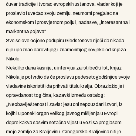
čuvar tradicije i tvorac evropskih ustanova, vladar koji je
proslavio i uvećao svoju zemlju, neumorni pregalac na
ekonomskom i prosvjetnom polju i, nadasve, „interesantna i
markantna pojava“
Sve se ove ocjene podupiru Gledstonove riječi da nikada
nije upoznao darovitijeg i znamenitijeg čovjeka od knjaza
Nikole.
Nekoliko dana kasnije, u intervjuu za isti bečki list, knjaz
Nikola je potvrdio da će proslavu pedesetogodišnjice svoje
vladavine iskoristiti da prihvati titulu kralja. Obrazložio je i
opravdanost tog čina, kazavši između ostalog:
„Neobaviještenost i zavist jesu oni nepouzdani izvori, iz
kojih i u poneki organ velikog javnog mišljenja u Evropi
dopre kakva sasvim netačna vijest u vezi sa proglasom
moje zemlje za Kraljevinu. Crnogorska Kraljevina niti je