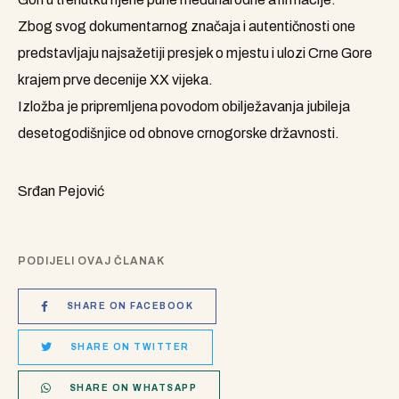
Zbog svog dokumentarnog značaja i autentičnosti one
predstavljaju najsažetiji presjek o mjestu i ulozi Crne Gore
krajem prve decenije XX vijeka.
Izložba je pripremljena povodom obilježavanja jubileja
desetogodišnjice od obnove crnogorske državnosti.
Srđan Pejović
PODIJELI OVAJ ČLANAK
SHARE ON FACEBOOK
SHARE ON TWITTER
SHARE ON WHATSAPP