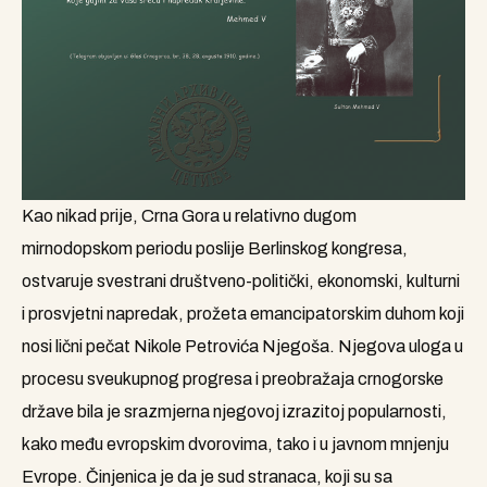
Kao nikad prije, Crna Gora u relativno dugom
mirnodopskom periodu poslije Berlinskog kongresa,
ostvaruje svestrani društveno-politički, ekonomski, kulturni
i prosvjetni napredak, prožeta emancipatorskim duhom koji
nosi lični pečat Nikole Petrovića Njegoša. Njegova uloga u
procesu sveukupnog progresa i preobražaja crnogorske
države bila je srazmjerna njegovoj izrazitoj popularnosti,
kako među evropskim dvorovima, tako i u javnom mnjenju
Evrope. Činjenica je da je sud stranaca, koji su sa