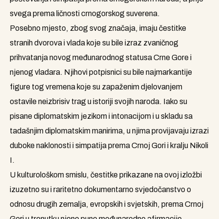
svega prema ličnosti crnogorskog suverena.
Posebno mjesto, zbog svog značaja, imaju čestitke
stranih dvorova i vlada koje su bile izraz zvaničnog
prihvatanja novog međunarodnog statusa Crne Gore i
njenog vladara. Njihovi potpisnici su bile najmarkantije
figure tog vremena koje su zapaženim djelovanjem
ostavile neizbrisiv trag u istoriji svojih naroda. Iako su
pisane diplomatskim jezikom i intonacijom i u skladu sa
tadašnjim diplomatskim manirima, u njima provijavaju izrazi
duboke naklonosti i simpatija prema Crnoj Gori i kralju Nikoli
I.
U kulturološkom smislu, čestitke prikazane na ovoj izložbi
izuzetno su i raritetno dokumentarno svjedočanstvo o
odnosu drugih zemalja, evropskih i svjetskih, prema Crnoj
Gori u trenutku njene pune međunarodne afirmacije.