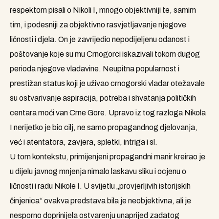
respektom pisali o Nikoli I, mnogo objektivniji te, samim
tim, i podesniji za objektivno rasvjetljavanje njegove
ličnosti i djela. On je zavrijedio nepodijeljenu odanost i
poštovanje koje su mu Crnogorci iskazivali tokom dugog
perioda njegove vladavine. Neupitna popularnost i
prestižan status koji je uživao crnogorski vladar otežavale
su ostvarivanje aspiracija, potreba i shvatanja političkih
centara moći van Crne Gore. Upravo iz tog razloga Nikola
I nerijetko je bio cilj, ne samo propagandnog djelovanja,
već i atentatora, zavjera, spletki, intriga i sl.
U tom kontekstu, primijenjeni propagandni manir kreirao je
u dijelu javnog mnjenja nimalo laskavu sliku i ocjenu o
ličnosti i radu Nikole I. U svijetlu „provjerljivih istorijskih
činjenica“ ovakva predstava bila je neobjektivna, ali je
nesporno doprinijela ostvarenju unaprijed zadatog