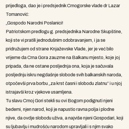
prijedloga, dao je i predsjednik Crnogorske vlade dr Lazar
Tomanović:
„Gospodo Narodni Poslanici!
Patriotskom predlogu g. predsjednika Narodne Skupštine,
koji ste vi pratili jednodušnim odobravanjem, i ja se
pridružujem od strane Knjaževske Vlade, jer je već bilo
vrijeme da Crna Gora zauzme na Balkanu mjesto, koje joj
pripada, da ne ostane posljednja ona, koja je sačuvala
posljednju iskru negdašnje slobode svih balkanskih naroda,
otpočevši prva borbu „za krst časni i slobodu zlatnu“ i u njoj
istrajavši kroz vjekove usamljena.
Tu slavu Crnoj Gori stekli su ovi Bogom podignuti njeni
bedemi, njen narod, koji je napustio ravna polja i plodne
njive, da ovdje slobodu uživa, a najviše njeni Gospodari, koji
su ljubavlju i mudrošću narodom upravljali i s njim svako