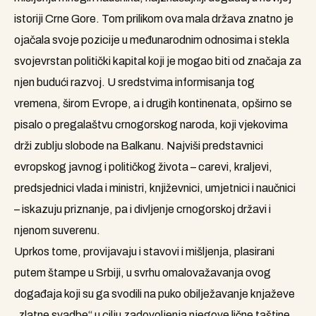
istoriji Crne Gore. Tom prilikom ova mala država znatno je
ojačala svoje pozicije u međunarodnim odnosima i stekla
svojevrstan politički kapital koji je mogao biti od značaja za
njen budući razvoj. U sredstvima informisanja tog
vremena, širom Evrope, a i drugih kontinenata, opširno se
pisalo o pregalaštvu crnogorskog naroda, koji vjekovima
drži zublju slobode na Balkanu. Najviši predstavnici
evropskog javnog i političkog života – carevi, kraljevi,
predsjednici vlada i ministri, književnici, umjetnici i naučnici
– iskazuju priznanje, pa i divljenje crnogorskoj državi i
njenom suverenu.
Uprkos tome, provijavaju i stavovi i mišljenja, plasirani
putem štampe u Srbiji, u svrhu omalovažavanja ovog
događaja koji su ga svodili na puko obilježavanje knjaževe
„zlatne svadbe“ u cilju zadovoljenja njegove lične taštine.