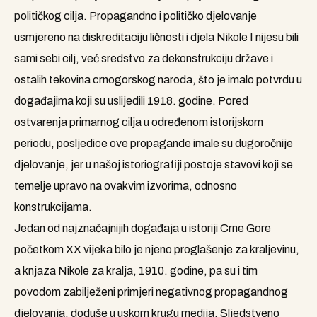
političkog cilja. Propagandno i političko djelovanje
usmjereno na diskreditaciju ličnosti i djela Nikole I nijesu bili
sami sebi cilj, već sredstvo za dekonstrukciju države i
ostalih tekovina crnogorskog naroda, što je imalo potvrdu u
događajima koji su uslijedili 1918. godine. Pored
ostvarenja primarnog cilja u određenom istorijskom
periodu, posljedice ove propagande imale su dugoročnije
djelovanje, jer u našoj istoriografiji postoje stavovi koji se
temelje upravo na ovakvim izvorima, odnosno
konstrukcijama.
Jedan od najznačajnijih događaja u istoriji Crne Gore
početkom XX vijeka bilo je njeno proglašenje za kraljevinu,
a knjaza Nikole za kralja, 1910. godine, pa su i tim
povodom zabilježeni primjeri negativnog propagandnog
djelovanja, doduše u uskom krugu medija. Sljedstveno