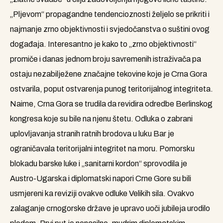
„Pljevom“ propagandne tendencioznosti željelo se prikriti i
najmanje zrno objektivnosti i svjedočanstva o suštini ovog
događaja. Interesantno je kako to „zrno objektivnosti“
promiče i danas jednom broju savremenih istraživača pa
ostaju nezabilježene značajne tekovine koje je Crna Gora
ostvarila, poput ostvarenja punog teritorijalnog integriteta.
Naime, Crna Gora se trudila da revidira odredbe Berlinskog
kongresa koje su bile na njenu štetu. Odluka o zabrani
uplovljavanja stranih ratnih brodova u luku Bar je
ograničavala teritorijalni integritet na moru. Pomorsku
blokadu barske luke i „sanitarni kordon“ sprovodila je
Austro-Ugarska i diplomatski napori Crne Gore su bili
usmjereni ka reviziji ovakve odluke Velikih sila. Ovakvo
zalaganje crnogorske države je upravo uoči jubileja urodilo