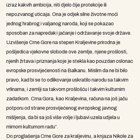
izraz kakvih ambicija, niti djelo čije protekcije ili
nepozvanog uticaja. Ona je odjek silne životne moći
jednog hrabrog i valjanog naroda, koji se pokazao
sposoban za napredak i jačanje i održavanje svoje države.
Uzvišenje Crne Gore na stepen Kraljevine prirodna je
pošljedica vjekovne slobode ove zemlje, njene prošlosti,
njenih žrtava i priznanja koje je stekla kao pouzdan oslonac
evropske prosvijećenosti na Balkanu. Mislim da ne bi bilo
pravo, kad bi se to odlikovanje uskratilo narodu sa takvim
vrlinama, i zemlji sa takvom prošlošću i takvim kulturnim
zadatkom. Crna Gora, kao Kraljevina, računa na još jaču
potporu od strane prosvijećenog evropskog javnog
mišljenja, da bi sa još više volje i ljubavi uzela udjela u
mirnom kulturnom radu“.
Do proglašenja Crne Gore za kraljevinu, a knjaza Nikole za