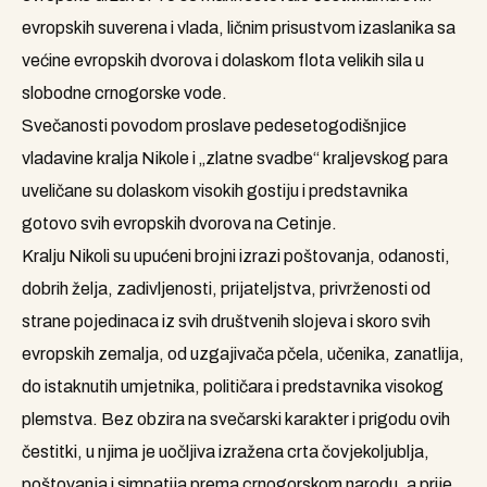
evropskih suverena i vlada, ličnim prisustvom izaslanika sa
većine evropskih dvorova i dolaskom flota velikih sila u
slobodne crnogorske vode.
Svečanosti povodom proslave pedesetogodišnjice
vladavine kralja Nikole i „zlatne svadbe“ kraljevskog para
uveličane su dolaskom visokih gostiju i predstavnika
gotovo svih evropskih dvorova na Cetinje.
Kralju Nikoli su upućeni brojni izrazi poštovanja, odanosti,
dobrih želja, zadivljenosti, prijateljstva, privrženosti od
strane pojedinaca iz svih društvenih slojeva i skoro svih
evropskih zemalja, od uzgajivača pčela, učenika, zanatlija,
do istaknutih umjetnika, političara i predstavnika visokog
plemstva. Bez obzira na svečarski karakter i prigodu ovih
čestitki, u njima je uočljiva izražena crta čovjekoljublja,
poštovanja i simpatija prema crnogorskom narodu, a prije