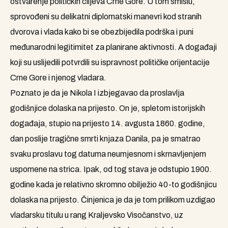
ostvarenje političkih ciljeva Crne Gore. U tom smislu,
sprovođeni su delikatni diplomatski manevri kod stranih
dvorova i vlada kako bi se obezbijedila podrška i puni
međunarodni legitimitet za planirane aktivnosti. A događaji
koji su uslijedili potvrdili su ispravnost političke orijentacije
Crne Gore i njenog vladara.
Poznato je da je Nikola I izbjegavao da proslavlja
godišnjice dolaska na prijesto. On je, spletom istorijskih
događaja, stupio na prijesto 14. avgusta 1860. godine,
dan poslije tragične smrti knjaza Danila, pa je smatrao
svaku proslavu tog datuma neumjesnom i skrnavljenjem
uspomene na strica. Ipak, od tog stava je odstupio 1900.
godine kada je relativno skromno obilježio 40-to godišnjicu
dolaska na prijesto. Činjenica je da je tom prilikom uzdigao
vladarsku titulu u rang Kraljevsko Visočanstvo, uz