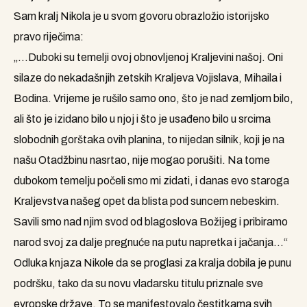
Sam kralj Nikola je u svom govoru obrazložio istorijsko
pravo riječima:
„…Duboki su temelji ovoj obnovljenoj Kraljevini našoj. Oni
silaze do nekadašnjih zetskih Kraljeva Vojislava, Mihaila i
Bodina. Vrijeme je rušilo samo ono, što je nad zemljom bilo,
ali što je izidano bilo u njoj i što je usađeno bilo u srcima
slobodnih gorštaka ovih planina, to nijedan silnik, koji je na
našu Otadžbinu nasrtao, nije mogao porušiti. Na tome
dubokom temelju počeli smo mi zidati, i danas evo staroga
Kraljevstva našeg opet da blista pod suncem nebeskim.
Savili smo nad njim svod od blagoslova Božijeg i pribiramo
narod svoj za dalje pregnuće na putu napretka i jačanja…“
Odluka knjaza Nikole da se proglasi za kralja dobila je punu
podršku, tako da su novu vladarsku titulu priznale sve
evropske države. To se manifestovalo čestitkama svih