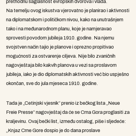
prethodnu saglasnost evropskih dvorova i vlada.
Na temelju ovog iskustva vjerovatno je planirao i aktivnosti
na diplomatskom i političkom nivou, kako na unutrašnjem
tako i na međunarodnom planu, koje je namjeravao
sprovesti povodom jubileja 1910. godine. Na njemu
svojstven način tajio je planove i oprezno propitivao
mogućnosti za ostvarenje ciljeva. Nije bilo zvaničnih
nagovještaja bilo kakvih planova u vezi sa proslavom
jubileja, iako je dio diplomatskih aktivnosti već bio uspješno
okončan, sve do jula mjeseca 1910. godine.
Tada je „Cetinjski vjesnik“ prenio iz bečkog lista „Neue
Freie Presse“ nagovještaj da će se Crna Gora proglasiti za
kraljevinu. Ovaj bečki list, između ostalog, piše i sljedeće:
„Knjaz Crne Gore dospio je do dana proslave