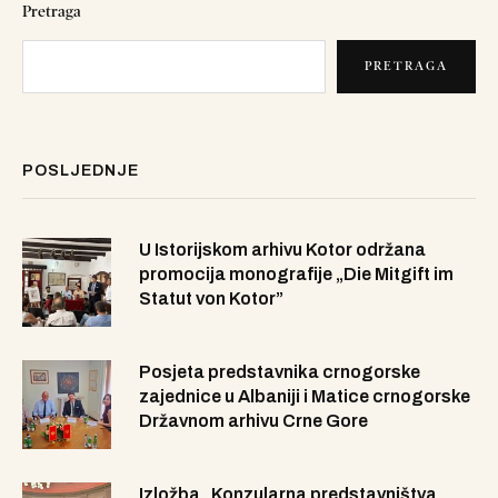
Pretraga
PRETRAGA
POSLJEDNJE
U Istorijskom arhivu Kotor održana
promocija monografije „Die Mitgift im
Statut von Kotor”
Posjeta predstavnika crnogorske
zajednice u Albaniji i Matice crnogorske
Državnom arhivu Crne Gore
Izložba „Konzularna predstavništva