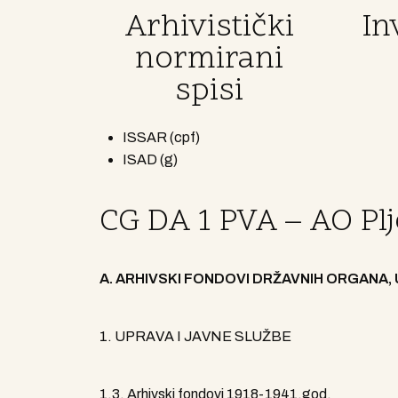
Arhivistički
In
normirani
spisi
ISSAR (cpf)
ISAD (g)
CG DA 1 PVA – AO Plj
A. ARHIVSKI FONDOVI DRŽAVNIH ORGANA, 
1. UPRAVA I JAVNE SLUŽBE
1.3. Arhivski fondovi 1918-1941.god.