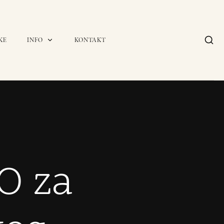
KE
INFO
KONTAKT
O za