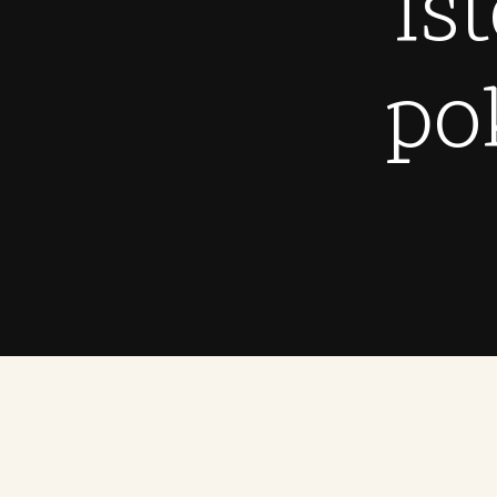
is
po