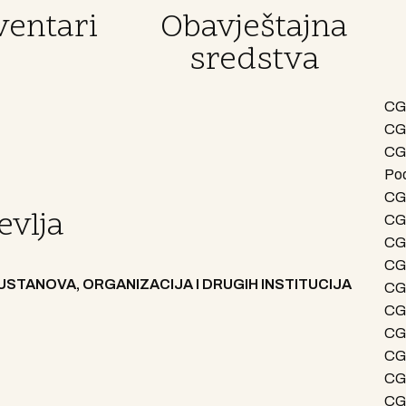
ventari
Obavještajna
sredstva
CG 
CG 
CG 
Po
CG 
evlja
CG
CG 
CG
USTANOVA, ORGANIZACIJA I DRUGIH INSTITUCIJA
CG 
CG
CG
CG 
CG
CG 