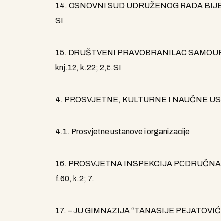
14. OSNOVNI SUD UDRUŽENOG RADA BIJELO P
SI
15. DRUŠTVENI PRAVOBRANILAC SAMOUPRA
knj.12, k.22; 2,5.SI
4. PROSVJETNE, KULTURNE I NAUČNE US
4.1. Prosvjetne ustanove i organizacije
16. PROSVJETNA INSPEKCIJA PODRUČNA JED
f.60, k.2; 7.
17. – JU GIMNAZIJA “TANASIJE PEJATOVIĆ“- PL