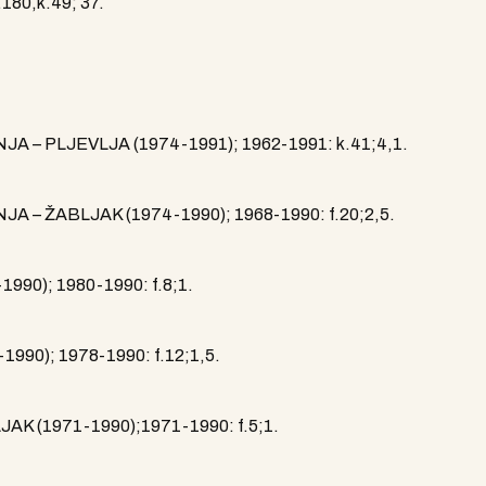
180,k.49; 37.
– PLJEVLJA (1974-1991); 1962-1991: k.41;4,1.
– ŽABLJAK (1974-1990); 1968-1990: f.20;2,5.
990); 1980-1990: f.8;1.
990); 1978-1990: f.12;1,5.
K (1971-1990);1971-1990: f.5;1.