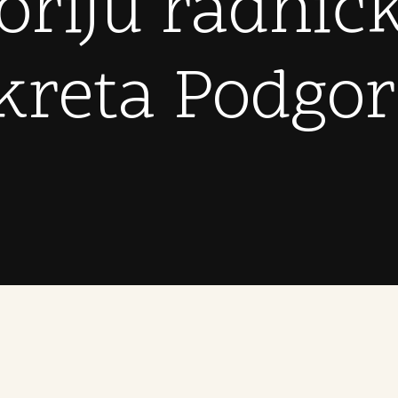
toriju radnič
kreta Podgor