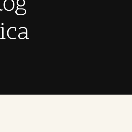
kog
ica