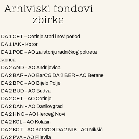
Arhiviski fondovi
zbirke
DA 1 CET – Cetinje stari i novi period
DA 1 IAK – Kotor
DA 1 POD – AO za istoriju radničkog pokreta
dgorica
DA 2 AND – AO Andrijevica
 DA 2 BAR – AO Bar
CG DA 2 BER – AO Berane
DA 2 BPO – AO Bijelo Polje
 DA 2 BUD – AO Budva
DA 2 CET – AO Cetinje
 DA 2 DAN – AO Danilovgrad
 DA 2 HNO – AO Herceg Novi
DA 2 KOL – AO Kolašin
 DA 2 KOT – AO Kotor
CG DA 2 NIK – AO Nikšić
DA 2 PVA – AO Pljevlja