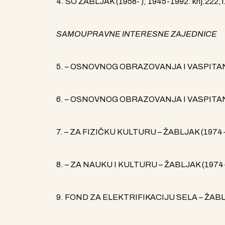
4. SO ŽABLJAK (1958- ); 1945-1992: knj.222,f.
SAMOUPRAVNE INTERESNE ZAJEDNICE
5. – OSNOVNOG OBRAZOVANJA I VASPITANJA 
6. – OSNOVNOG OBRAZOVANJA I VASPITANJA 
7. – ZA FIZIČKU KULTURU – ŽABLJAK (1974-1
8. – ZA NAUKU I KULTURU – ŽABLJAK (1974-1
9. FOND ZA ELEKTRIFIKACIJU SELA – ŽABLJA