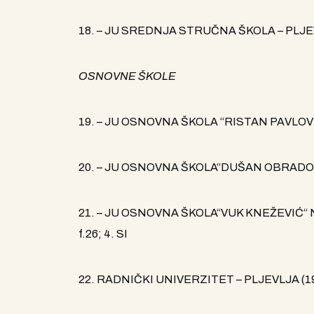
18. – JU SREDNJA STRUČNA ŠKOLA – PLJEVLJA 
OSNOVNE ŠKOLE
19. – JU OSNOVNA ŠKOLA “RISTAN PAVLOVIĆ“ –
20. – JU OSNOVNA ŠKOLA“DUŠAN OBRADOVIĆ“ 
21. – JU OSNOVNA ŠKOLA“VUK KNEŽEVIĆ“ NJ
f.26; 4. SI
22. RADNIČKI UNIVERZITET – PLJEVLJA (1950