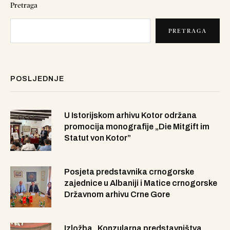
Pretraga
PRETRAGA
POSLJEDNJE
U Istorijskom arhivu Kotor održana
promocija monografije „Die Mitgift im
Statut von Kotor”
Posjeta predstavnika crnogorske
zajednice u Albaniji i Matice crnogorske
Državnom arhivu Crne Gore
Izložba „Konzularna predstavništva