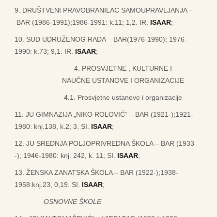
9. DRUŠTVENI PRAVOBRANILAC SAMOUPRAVLJANJA –
BAR (1986-1991);1986-1991: k.11; 1,2. IR.
ISAAR
;
10. SUD UDRUŽENOG RADA – BAR(1976-1990); 1976-
1990: k.73; 9,1. IR.
ISAAR
;
4. PROSVJETNE , KULTURNE I
NAUČNE USTANOVE I ORGANIZACIJE
4.1. Prosvjetne ustanove i organizacije
11. JU GIMNAZIJA „NIKO ROLOVIĆ“ – BAR (1921-);1921-
1980: knj.138, k.2; 3. SI.
I
SAAR
;
12. JU SREDNJA POLJOPRIVREDNA ŠKOLA – BAR (1933
-); 1946-1980: knj. 242, k. 11; SI.
ISAAR
;
13. ŽENSKA ZANATSKA ŠKOLA – BAR (1922-);1938-
1958:knj.23; 0,19. SI.
ISAAR
;
OSNOVNE ŠKOLE