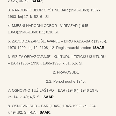
k.425, 46. SI.
ISAAR
;
3. NARODNI ODBOR OPŠTINE BAR (1945-1963) 1952-
1963: knj.17, k. 52; 6. .SI.
4. MJESNI NARODNI ODBOR –VIRPAZAR (1945-
196O);1948-1960: k.1; 0,10.SI.
5. ZAVOD ZA ZAPOŠLJAVANJE – BIRO RADA–BAR (1976-);
1976-1990: knj.12, f.108; 12. Registraturski sređen.
ISAAR
;
6. SIZ ZA OBRAZOVANJE , KULTURU I FIZIČKU KULTURU
– BAR (1965- 1990); 1965-1990: k.51; 5,5. SI.
2. PRAVOSUĐE
2.2. Period poslije 1945.
7. OSNOVNO TUŽILAŠTVO – BAR (1946-); 1946-1975:
knj.14, k. 40; 4,5. SI.
ISAAR
;
8. OSNOVNI SUD – BAR (1945-);1945-1992: knj. 224,
k.494,82. SI.IR.AI.
ISAAR
;