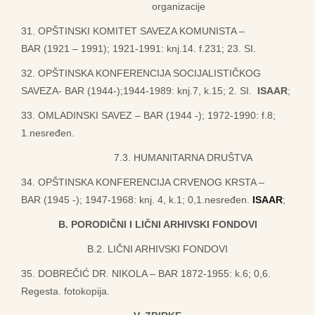
organizacije
31. OPŠTINSKI KOMITET SAVEZA KOMUNISTA –
BAR (1921 – 1991); 1921-1991: knj.14. f.231; 23. SI.
32. OPŠTINSKA KONFERENCIJA SOCIJALISTIČKOG
SAVEZA- BAR (1944-);1944-1989: knj.7, k.15; 2. SI.
ISAAR
;
33. OMLADINSKI SAVEZ – BAR (1944 -); 1972-1990: f.8;
1.nesređen.
7.3. HUMANITARNA DRUŠTVA
34. OPŠTINSKA KONFERENCIJA CRVENOG KRSTA –
BAR (1945 -); 1947-1968: knj. 4, k.1; 0,1.nesređen.
ISAAR
;
B. PORODIČNI I LIČNI ARHIVSKI FONDOVI
B.2. LIČNI ARHIVSKI FONDOVI
35. DOBREČIĆ DR. NIKOLA – BAR 1872-1955: k.6; 0,6.
Regesta. fotokopija.