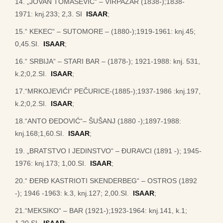
14. „JOVAN TOMAŠEVIĆ“ – VIRPAZAR (1838-);1838-
1971: knj.233; 2,3. SI
ISAAR
;
15.“ KEKEC“ – SUTOMORE – (1880-);1919-1961: knj.45;
0,45.SI.
ISAAR
;
16.“ SRBIJA“ – STARI BAR – (1878-); 1921-1988: knj. 531,
k.2;0,2.SI.
ISAAR
;
17.“MRKOJEVIĆI“ PEČURICE-(1885-);1937-1986 :knj.197,
k.2;0,2.SI.
ISAAR
;
18.“ANTO ĐEDOVIĆ“– ŠUŠANJ (1880 -);1897-1988:
knj.168;1,60.SI.
ISAAR
;
19. „BRATSTVO I JEDINSTVO“ – ĐURAVCI (1891 -); 1945-
1976: knj.173; 1,00.SI.
ISAAR
;
20.“ ĐERĐ KASTRIOTI SKENDERBEG“ – OSTROS (1892
-); 1946 -1963: k.3, knj.127; 2,00.SI.
ISAAR
;
21.“MEKSIKO“ – BAR (1921-);1923-1964: knj.141, k.1;