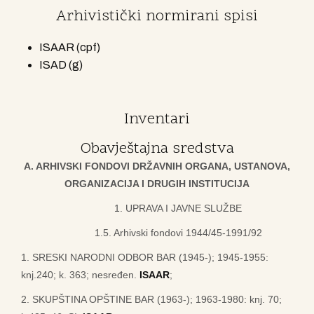
Arhivistički normirani spisi
ISA
AR (cpf)
ISAD (g)
Inventari
Obavještajna sredstva
A. ARHIVSKI FONDOVI DRŽAVNIH ORGANA, USTANOVA,
ORGANIZACIJA I DRUGIH INSTITUCIJA
1. UPRAVA I JAVNE SLUŽBE
1.5. Arhivski fondovi 1944/45-1991/92
1. SRESKI NARODNI ODBOR BAR (1945-); 1945-1955:
knj.240; k. 363; nesređen.
ISAAR
;
2. SKUPŠTINA OPŠTINE BAR (1963-); 1963-1980: knj. 70;