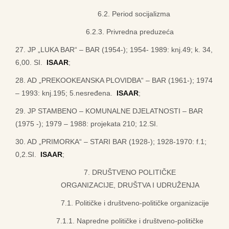
6.2. Period socijalizma
6.2.3. Privredna preduzeća
27. JP „LUKA BAR“ – BAR (1954-); 1954- 1989: knj.49; k. 34,
6,00. SI.
ISAAR
;
28. AD „PREKOOKEANSKA PLOVIDBA“ – BAR (1961-); 1974
– 1993: knj.195; 5.nesređena.
ISAAR
;
29. JP STAMBENO – KOMUNALNE DJELATNOSTI – BAR
(1975 -); 1979 – 1988: projekata 210; 12.SI.
30. AD „PRIMORKA“ – STARI BAR (1928-); 1928-1970: f.1;
0,2.SI.
ISAAR
;
7. DRUŠTVENO POLITIČKE
ORGANIZACIJE, DRUŠTVA I UDRUŽENJA
7.1. Političke i društveno-političke organizacije
7.1.1. Napredne političke i društveno-političke