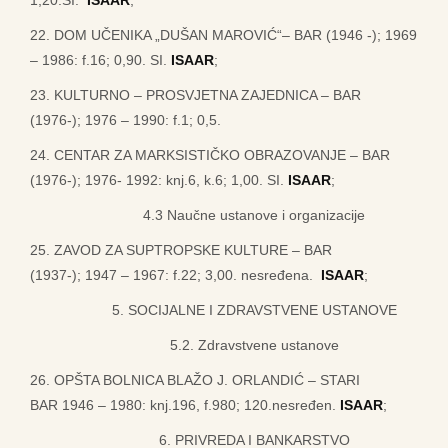
1,20.SI.
ISAAR
;
22. DOM UČENIKA „DUŠAN MAROVIĆ“– BAR (1946 -); 1969
– 1986: f.16; 0,90. SI.
ISAAR
;
23. KULTURNO – PROSVJETNA ZAJEDNICA – BAR
(1976-); 1976 – 1990: f.1; 0,5.
24. CENTAR ZA MARKSISTIČKO OBRAZOVANJE – BAR
(1976-); 1976- 1992: knj.6, k.6; 1,00. SI.
ISAAR
;
4.3 Naučne ustanove i organizacije
25. ZAVOD ZA SUPTROPSKE KULTURE – BAR
(1937-); 1947 – 1967: f.22; 3,00. nesređena.
ISAAR
;
5. SOCIJALNE I ZDRAVSTVENE USTANOVE
5.2. Zdravstvene ustanove
26. OPŠTA BOLNICA BLAŽO J. ORLANDIĆ – STARI
BAR 1946 – 1980: knj.196, f.980; 120.nesređen.
ISAAR
;
6. PRIVREDA I BANKARSTVO