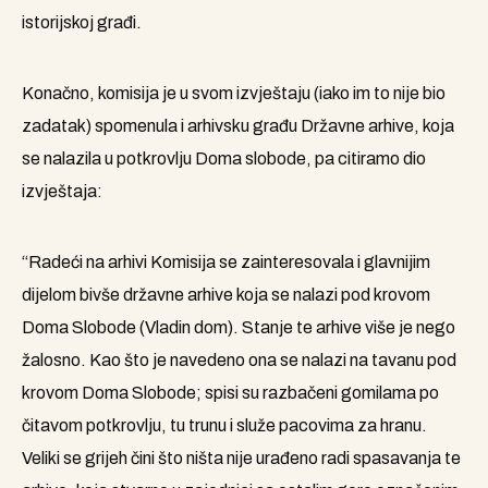
istorijskoj građi.
Konačno, komisija je u svom izvještaju (iako im to nije bio
zadatak) spomenula i arhivsku građu Državne arhive, koja
se nalazila u potkrovlju Doma slobode, pa citiramo dio
izvještaja:
“Radeći na arhivi Komisija se zainteresovala i glavnijim
dijelom bivše državne arhive koja se nalazi pod krovom
Doma Slobode (Vladin dom). Stanje te arhive više je nego
žalosno. Kao što je navedeno ona se nalazi na tavanu pod
krovom Doma Slobode; spisi su razbačeni gomilama po
čitavom potkrovlju, tu trunu i služe pacovima za hranu.
Veliki se grijeh čini što ništa nije urađeno radi spasavanja te