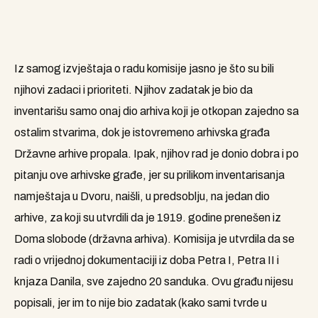
Iz samog izvještaja o radu komisije jasno je što su bili
njihovi zadaci i prioriteti. Njihov zadatak je bio da
inventarišu samo onaj dio arhiva koji je otkopan zajedno sa
ostalim stvarima, dok je istovremeno arhivska građa
Državne arhive propala. Ipak, njihov rad je donio dobra i po
pitanju ove arhivske građe, jer su prilikom inventarisanja
namještaja u Dvoru, naišli, u predsoblju, na jedan dio
arhive, za koji su utvrdili da je 1919. godine prenešen iz
Doma slobode (državna arhiva). Komisija je utvrdila da se
radi o vrijednoj dokumentaciji iz doba Petra I, Petra II i
knjaza Danila, sve zajedno 20 sanduka. Ovu građu nijesu
popisali, jer im to nije bio zadatak (kako sami tvrde u