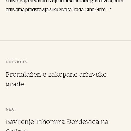
arhive, koja stvarno u zajednici sa ostalim gore označenim
arhivama predstavlja sliku života i rada Crne Gore…“
PREVIOUS
Pronalaženje zakopane arhivske
građe
NEXT
Bavljenje Tihomira Đorđevića na