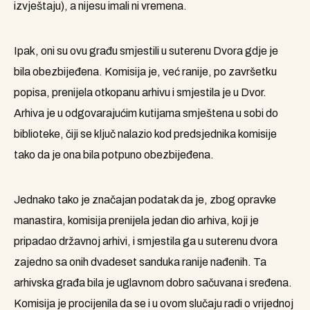
izvještaju), a nijesu imali ni vremena.
Ipak, oni su ovu građu smjestili u suterenu Dvora gdje je
bila obezbijeđena. Komisija je, već ranije, po završetku
popisa, prenijela otkopanu arhivu i smjestila je u Dvor.
Arhiva je u odgovarajućim kutijama smještena u sobi do
biblioteke, čiji se ključ nalazio kod predsjednika komisije
tako da je ona bila potpuno obezbijeđena.
Jednako tako je značajan podatak da je, zbog opravke
manastira, komisija prenijela jedan dio arhiva, koji je
pripadao državnoj arhivi, i smjestila ga u suterenu dvora
zajedno sa onih dvadeset sanduka ranije nađenih. Ta
arhivska građa bila je uglavnom dobro sačuvana i sređena.
Komisija je procijenila da se i u ovom slučaju radi o vrijednoj