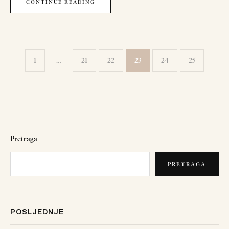
CONTINUE READING
1
…
21
22
23
24
25
Pretraga
PRETRAGA
POSLJEDNJE