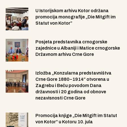
U Istorijskom arhivu Kotor održana
promocija monografije „Die Mitgift im
Statut von Kotor”
Posjeta predstavnika crnogorske
zajednice u Albaniji i Matice crnogorske
Državnom arhivu Crne Gore
Izložba „Konzularna predstavništva
Crne Gore 1880–1914“ otvorena u
Zagrebu i Beču povodom Dana
državnosti i 20 godina od obnove
nezavisnosti Crne Gore
Promocija knjige „Die Mitgift im Statut
von Kotor” u Kotoru 10. jula