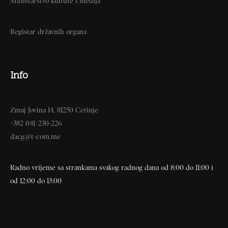
Ministarstvo kulture i medija
Registar državnih organa
Info
Zmaj Jovina 14, 81250 Cetinje
+382 041/230-226
dacg@t-com.me
Radno vrijeme sa strankama svakog radnog dana od 8:00 do 11:00 i
od 12:00 do 13:00